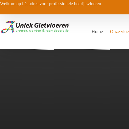
Ga
Welkom op hét adres voor professionele bedrijfsvloeren
naar
de
inhoud
Home
Onze vloe