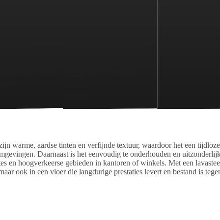
e eigenschappen voegt Lavasteen
e eigenschappen voegt Lavasteen
ieur.
ieur.
jn warme, aardse tinten en verfijnde textuur, waardoor het een tijdloze 
omgevingen. Daarnaast is het eenvoudig te onderhouden en uitzonderlij
es en hoogverkeerse gebieden in kantoren of winkels. Met een lavasteen
 maar ook in een vloer die langdurige prestaties levert en bestand is teg