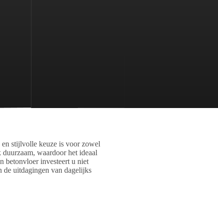
en stijlvolle keuze is voor zowel
k duurzaam, waardoor het ideaal
 betonvloer investeert u niet
en de uitdagingen van dagelijks